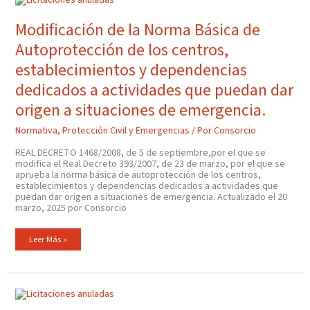
De
La
Norma
Modificación de la Norma Básica de
Básica
De
Autoprotección de los centros,
Autoprotección
De
Los
establecimientos y dependencias
Centros,
Establecimientos
dedicados a actividades que puedan dar
Y
Dependencias
origen a situaciones de emergencia.
Dedicados
A
Actividades
Normativa
,
Protección Civil y Emergencias
/ Por
Consorcio
Que
Puedan
Dar
REAL DECRETO 1468/2008, de 5 de septiembre,por el que se
Origen
modifica el Real Decreto 393/2007, de 23 de marzo, por el que se
A
Situaciones
aprueba la norma básica de autoprotección de los centros,
De
establecimientos y dependencias dedicados a actividades que
Emergencia.
puedan dar origen a situaciones de emergencia. Actualizado el 20
marzo, 2025 por Consorcio
Leer Más »
Norma
Básica
De