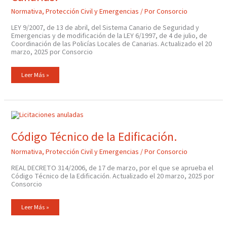
Normativa
,
Protección Civil y Emergencias
/ Por
Consorcio
LEY 9/2007, de 13 de abril, del Sistema Canario de Seguridad y
Emergencias y de modificación de la LEY 6/1997, de 4 de julio, de
Coordinación de las Policías Locales de Canarias. Actualizado el 20
marzo, 2025 por Consorcio
Leer Más »
Código
Técnico
De
La
Código Técnico de la Edificación.
Edificación.
Normativa
,
Protección Civil y Emergencias
/ Por
Consorcio
REAL DECRETO 314/2006, de 17 de marzo, por el que se aprueba el
Código Técnico de la Edificación. Actualizado el 20 marzo, 2025 por
Consorcio
Leer Más »