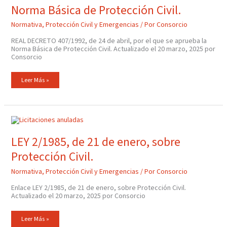
Protección
Norma Básica de Protección Civil.
Civil.
Normativa
,
Protección Civil y Emergencias
/ Por
Consorcio
REAL DECRETO 407/1992, de 24 de abril, por el que se aprueba la
Norma Básica de Protección Civil. Actualizado el 20 marzo, 2025 por
Consorcio
Leer Más »
LEY
2/1985,
De
21
LEY 2/1985, de 21 de enero, sobre
De
Enero,
Protección Civil.
Sobre
Protección
Civil.
Normativa
,
Protección Civil y Emergencias
/ Por
Consorcio
Enlace LEY 2/1985, de 21 de enero, sobre Protección Civil.
Actualizado el 20 marzo, 2025 por Consorcio
Leer Más »