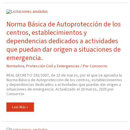
Norma
Básica
De
Autoprotección
Norma Básica de Autoprotección de los
De
Los
centros, establecimientos y
Centros,
Establecimientos
Y
dependencias dedicados a actividades
Dependencias
Dedicados
que puedan dar origen a situaciones de
A
Actividades
emergencia.
Que
Puedan
Dar
Normativa
,
Protección Civil y Emergencias
/ Por
Consorcio
Origen
A
Situaciones
REAL DECRETO 292/2007, de 23 de marzo, por el que se aprueba la
De
Norma Básica de Autoprotección de los centros, establecimientos
Emergencia.
y dependencias dedicados a actividades que puedan dar origen a
situaciones de emergencia. Actualizado el 20 marzo, 2025 por
Consorcio
Leer Más »
Modificación