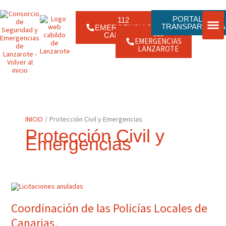
Ir
contenido
al
contenido
PORTAL DE
112
TRANSPARENCIA
EMERGENCIAS
080
CANARIAS
EMERGENCIAS
ENLACE
JORNAD
LANZAROTE
INICIO
Protección Civil y Emergencias
Protección Civil y
Emergencias
Coordinación
De
Las
Policías
Coordinación de las Policías Locales de
Locales
De
Canarias.
Canarias.