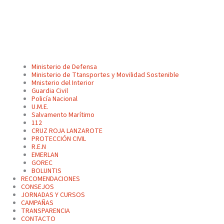
Ministerio de Defensa
Ministerio de Ttansportes y Movilidad Sostenible
Mnisterio del Interior
Guardia Civil
Policía Nacional
U.M.E.
Salvamento Marítimo
112
CRUZ ROJA LANZAROTE
PROTECCIÓN CIVIL
R.E.N
EMERLAN
GOREC
BOLUNTIS
RECOMENDACIONES
CONSEJOS
JORNADAS Y CURSOS
CAMPAÑAS
TRANSPARENCIA
CONTACTO