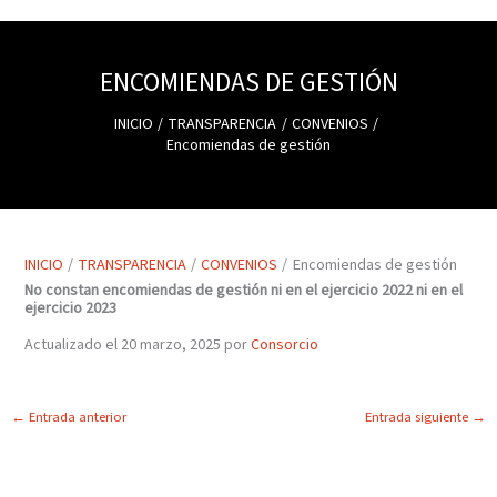
ENCOMIENDAS DE GESTIÓN
INICIO
TRANSPARENCIA
CONVENIOS
Encomiendas de gestión
INICIO
TRANSPARENCIA
CONVENIOS
Encomiendas de gestión
No constan encomiendas de gestión ni en el ejercicio 2022 ni en el
ejercicio 2023
Actualizado el 20 marzo, 2025 por
Consorcio
←
Entrada anterior
Entrada siguiente
→