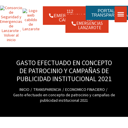
Ir
contenido
al
contenido
PORTAL DE
112
TRANSPARENCIA
EMERGENCIAS
080
CANARIAS
EMERGENCIAS
ENLACE
JORNAD
LANZAROTE
GASTO EFECTUADO EN CONCEPTO
DE PATROCINIO Y CAMPAÑAS DE
PUBLICIDAD INSTITUCIONAL 2021
INICIO
TRANSPARENCIA
ECONOMICO FINACIERO
Gasto efectuado en concepto de patrocinio y campañas de
publicidad institucional 2021