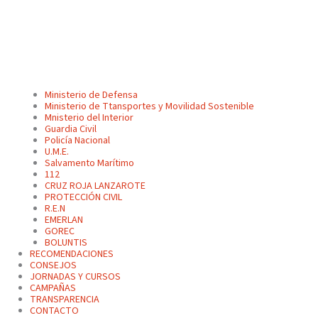
Ministerio de Defensa
Ministerio de Ttansportes y Movilidad Sostenible
Mnisterio del Interior
Guardia Civil
Policía Nacional
U.M.E.
Salvamento Marítimo
112
CRUZ ROJA LANZAROTE
PROTECCIÓN CIVIL
R.E.N
EMERLAN
GOREC
BOLUNTIS
RECOMENDACIONES
CONSEJOS
JORNADAS Y CURSOS
CAMPAÑAS
TRANSPARENCIA
CONTACTO