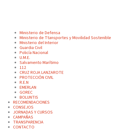
Ministerio de Defensa
Ministerio de Ttansportes y Movilidad Sostenible
Mnisterio del Interior
Guardia Civil
Policía Nacional
U.M.E.
Salvamento Marítimo
112
CRUZ ROJA LANZAROTE
PROTECCIÓN CIVIL
R.E.N
EMERLAN
GOREC
BOLUNTIS
RECOMENDACIONES
CONSEJOS
JORNADAS Y CURSOS
CAMPAÑAS
TRANSPARENCIA
CONTACTO