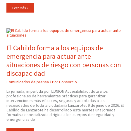
Leer Más »
El
Cabildo
Forma
A
Los
El Cabildo forma a los equipos de
Equipos
De
emergencia para actuar ante
Emergencia
Para
Actuar
situaciones de riesgo con personas con
Ante
Situaciones
discapacidad
De
Riesgo
Con
Comunicados de prensa
/ Por
Consorcio
Personas
Con
Discapacidad
La jornada, impartida por ILUNION Accesibilidad, dota a los
profesionales de herramientas prácticas para garantizar
intervenciones más eficaces, seguras y adaptadas a las
necesidades de toda la ciudadanía Lanzarote, 9 de junio de 2026. El
Cabildo de Lanzarote ha desarrollado este martes una jornada
formativa especializada dirigida a los cuerpos de seguridad y
emergencias de