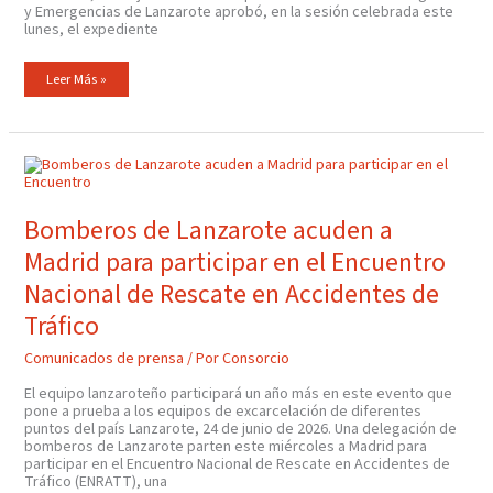
y Emergencias de Lanzarote aprobó, en la sesión celebrada este
lunes, el expediente
Leer Más »
Bomberos
De
Lanzarote
Acuden
A
Bomberos de Lanzarote acuden a
Madrid
Para
Madrid para participar en el Encuentro
Participar
En
El
Nacional de Rescate en Accidentes de
Encuentro
Nacional
Tráfico
De
Rescate
En
Comunicados de prensa
/ Por
Consorcio
Accidentes
De
Tráfico
El equipo lanzaroteño participará un año más en este evento que
pone a prueba a los equipos de excarcelación de diferentes
puntos del país Lanzarote, 24 de junio de 2026. Una delegación de
bomberos de Lanzarote parten este miércoles a Madrid para
participar en el Encuentro Nacional de Rescate en Accidentes de
Tráfico (ENRATT), una