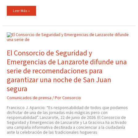
Leer Más »
El
Consorcio
De
Seguridad
Y
El Consorcio de Seguridad y
Emergencias
De
Emergencias de Lanzarote difunde una
Lanzarote
Difunde
Una
serie de recomendaciones para
Serie
De
garantizar una noche de San Juan
Recomendaciones
Para
Garantizar
segura
Una
Noche
De
Comunicados de prensa
/ Por
Consorcio
San
Juan
Francisco J. Aparicio: “Es responsabilidad de todos que podamos
Segura
disfrutar de una de las jornadas más mágicas pero con
responsabilidad”. Lanzarote, 22 de junio de 2026. El Consorcio de
Seguridad y Emergencias de Lanzarote y La Graciosa ha activado
una campaña informativa destinada a concienciar a la ciudadanía
ante la celebración de las tradicionales hogueras