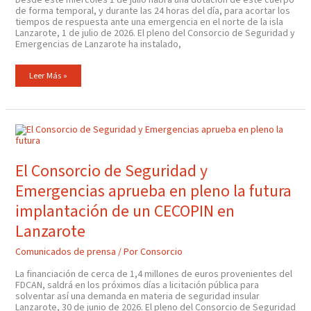
de forma temporal, y durante las 24 horas del día, para acortar los
tiempos de respuesta ante una emergencia en el norte de la isla
Lanzarote, 1 de julio de 2026. El pleno del Consorcio de Seguridad y
Emergencias de Lanzarote ha instalado,
Leer Más »
El
Consorcio
De
Seguridad
Y
El Consorcio de Seguridad y
Emergencias
Aprueba
Emergencias aprueba en pleno la futura
En
Pleno
La
implantación de un CECOPIN en
Futura
Implantación
Lanzarote
De
Un
CECOPIN
Comunicados de prensa
/ Por
Consorcio
En
Lanzarote
La financiación de cerca de 1,4 millones de euros provenientes del
FDCAN, saldrá en los próximos días a licitación pública para
solventar así una demanda en materia de seguridad insular
Lanzarote, 30 de junio de 2026. El pleno del Consorcio de Seguridad