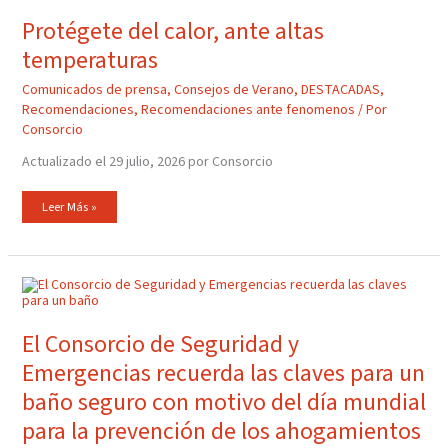
Calor,
Ante
Protégete del calor, ante altas
Altas
Temperaturas
temperaturas
Comunicados de prensa
,
Consejos de Verano
,
DESTACADAS
,
Recomendaciones
,
Recomendaciones ante fenomenos
/ Por
Consorcio
Actualizado el 29 julio, 2026 por Consorcio
Leer Más »
El
Consorcio
De
Seguridad
Y
El Consorcio de Seguridad y
Emergencias
Recuerda
Emergencias recuerda las claves para un
Las
Claves
Para
baño seguro con motivo del día mundial
Un
Baño
para la prevención de los ahogamientos
Seguro
Con