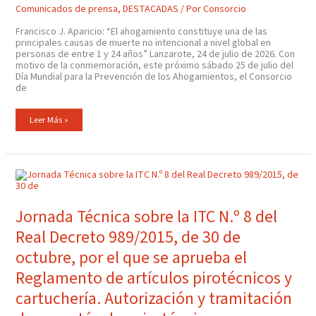
Motivo
Comunicados de prensa
,
DESTACADAS
/ Por
Consorcio
Del
Día
Mundial
Francisco J. Aparicio: “El ahogamiento constituye una de las
Para
principales causas de muerte no intencional a nivel global en
La
Prevención
personas de entre 1 y 24 años” Lanzarote, 24 de julio de 2026. Con
De
motivo de la conmemoración, este próximo sábado 25 de julio del
Los
Día Mundial para la Prevención de los Ahogamientos, el Consorcio
Ahogamientos
de
Leer Más »
Jornada
Técnica
Sobre
La
ITC
Jornada Técnica sobre la ITC N.º 8 del
N.º
8
Real Decreto 989/2015, de 30 de
Del
Real
Decreto
octubre, por el que se aprueba el
989/2015,
De
Reglamento de artículos pirotécnicos y
30
De
Octubre,
cartuchería. Autorización y tramitación
Por
El