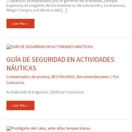
J. Aparicio; acompañados por el gerente de la entidad, Enrique
Espinosa; el sargento de los bomberos de Lanzarote y La Graciosa,
Mingo Crespo; y el técnico del […]
Leer Más »
GUÍA
DE
SEGURIDAD
EN
GUÍA DE SEGURIDAD EN ACTIVIDADES
ACTIVIDADES
NÁUTICAS
NÁUTICAS
Comunicados de prensa
,
DESTACADAS
,
Recomendaciones
/ Por
Consorcio
Actualizado el 6 agosto, 2026 por Consorcio
Leer Más »
Protégete
Del