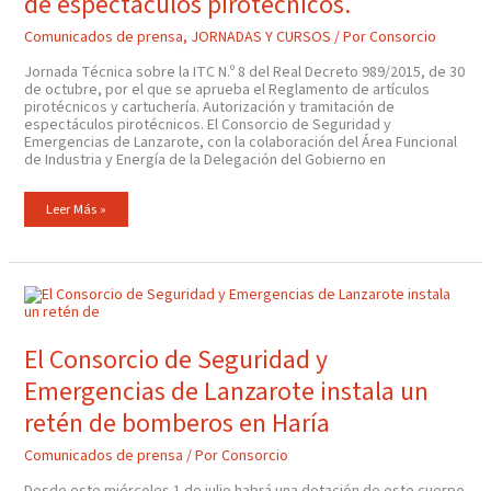
de espectáculos pirotécnicos.
Que
Se
Aprueba
Comunicados de prensa
,
JORNADAS Y CURSOS
/ Por
Consorcio
El
Reglamento
De
Jornada Técnica sobre la ITC N.º 8 del Real Decreto 989/2015, de 30
Artículos
de octubre, por el que se aprueba el Reglamento de artículos
Pirotécnicos
pirotécnicos y cartuchería. Autorización y tramitación de
Y
Cartuchería.
espectáculos pirotécnicos. El Consorcio de Seguridad y
Autorización
Emergencias de Lanzarote, con la colaboración del Área Funcional
Y
de Industria y Energía de la Delegación del Gobierno en
Tramitación
De
Espectáculos
Pirotécnicos.
Leer Más »
El
Consorcio
De
Seguridad
Y
El Consorcio de Seguridad y
Emergencias
De
Emergencias de Lanzarote instala un
Lanzarote
Instala
Un
retén de bomberos en Haría
Retén
De
Bomberos
Comunicados de prensa
/ Por
Consorcio
En
Haría
Desde este miércoles 1 de julio habrá una dotación de este cuerpo