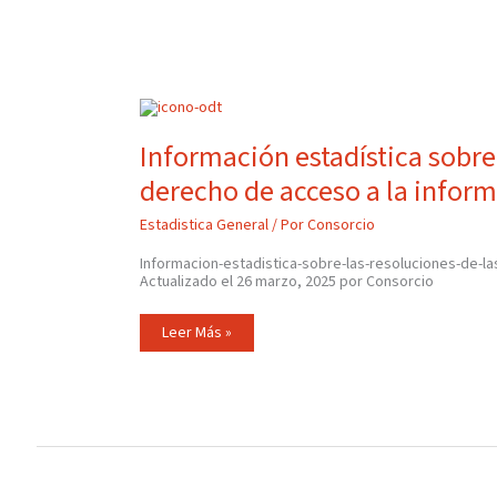
Información
Estadística
Sobre
Información estadística sobre 
Las
Resoluciones
derecho de acceso a la infor
De
Las
Solicitudes
Estadistica General
/ Por
Consorcio
De
Derecho
De
Informacion-estadistica-sobre-las-resoluciones-de-l
Acceso
Actualizado el 26 marzo, 2025 por Consorcio
A
La
Información
Leer Más »
Pública
2024