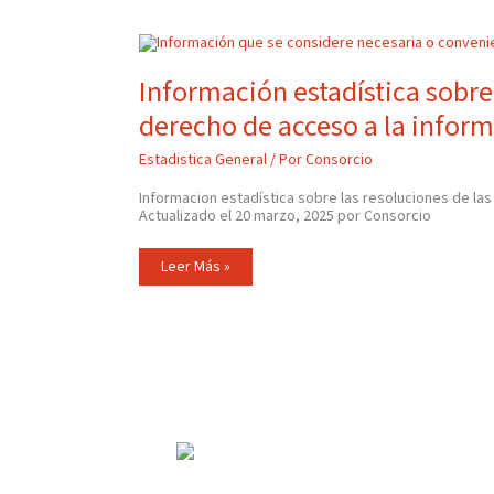
Información
Estadística
Sobre
Información estadística sobre 
Las
Resoluciones
derecho de acceso a la infor
De
Las
Solicitudes
Estadistica General
/ Por
Consorcio
De
Derecho
De
Informacion estadística sobre las resoluciones de las
Acceso
Actualizado el 20 marzo, 2025 por Consorcio
A
La
Información
Leer Más »
Pública
2022-
2023