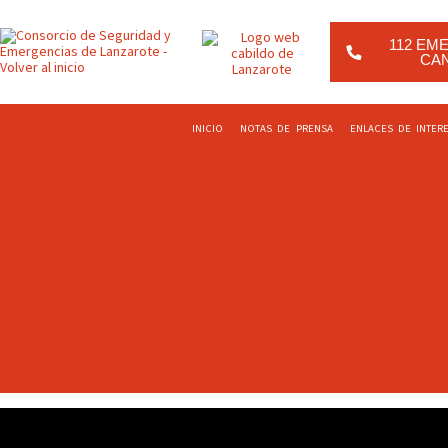
Ir
contenido
al
contenido
112 EM
CA
INICIO
NOTAS DE PRENSA
ENLACES DE INTER