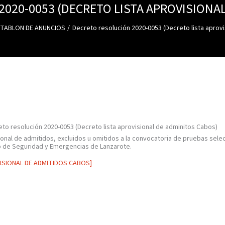
020-0053 (DECRETO LISTA APROVISIONA
TABLON DE ANUNCIOS
Decreto resolución 2020-0053 (Decreto lista aprov
to resolución 2020-0053 (Decreto lista aprovisional de adminitos Cabos)
ional de admitidos, excluidos u omitidos a la convocatoria de pruebas sele
o de Seguridad y Emergencias de Lanzarote.
ISIONAL DE ADMITIDOS CABOS]