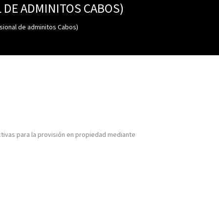
L DE ADMINITOS CABOS)
isional de adminitos Cabos)
ctivas para la provisión en propiedad mediante