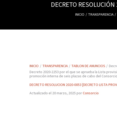
DECRETO RESOLUCIÓN 2
INICIO
TRANSPARENCIA
INICIO
TRANSPARENCIA
TABLON DE ANUNCIOS
Decre
Decreto 2020-2253 por el que se aprueba la Lista provis
promoción interna de seis plazas de cabo del Consorci
DECRETO RESOLUCION 2020-0053 [DECRETO LISTA PROV
Actualizado el 20 marzo, 2025 por
Consorcio