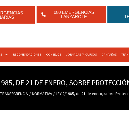
080 EMERGENCIAS
ERGENCIAS
LANZAROTE
T
NARIAS
ES
RECOMENDACIONES
CONSEJOS
JORNADAS Y CURSOS
CAMPAÑAS
TRAN
1985, DE 21 DE ENERO, SOBRE PROTECCIÓN
TRANSPARENCIA
NORMATIVA
LEY 2/1985, de 21 de enero, sobre Protecci