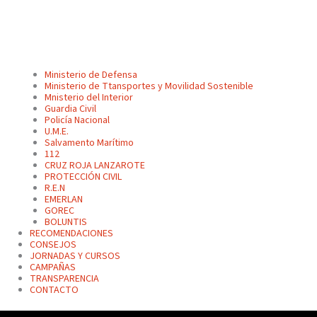
Ministerio de Defensa
Ministerio de Ttansportes y Movilidad Sostenible
Mnisterio del Interior
Guardia Civil
Policía Nacional
U.M.E.
Salvamento Marítimo
112
CRUZ ROJA LANZAROTE
PROTECCIÓN CIVIL
R.E.N
EMERLAN
GOREC
BOLUNTIS
RECOMENDACIONES
CONSEJOS
JORNADAS Y CURSOS
CAMPAÑAS
TRANSPARENCIA
CONTACTO