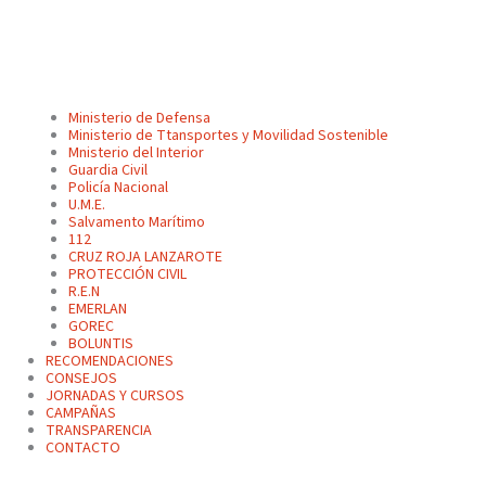
Ministerio de Defensa
Ministerio de Ttansportes y Movilidad Sostenible
Mnisterio del Interior
Guardia Civil
Policía Nacional
U.M.E.
Salvamento Marítimo
112
CRUZ ROJA LANZAROTE
PROTECCIÓN CIVIL
R.E.N
EMERLAN
GOREC
BOLUNTIS
RECOMENDACIONES
CONSEJOS
JORNADAS Y CURSOS
CAMPAÑAS
TRANSPARENCIA
CONTACTO