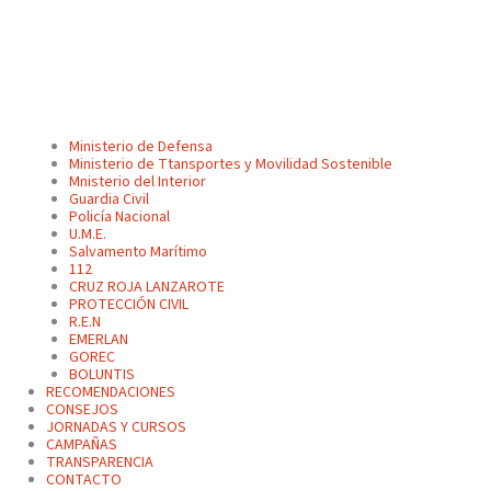
Ministerio de Defensa
Ministerio de Ttansportes y Movilidad Sostenible
Mnisterio del Interior
Guardia Civil
Policía Nacional
U.M.E.
Salvamento Marítimo
112
CRUZ ROJA LANZAROTE
PROTECCIÓN CIVIL
R.E.N
EMERLAN
GOREC
BOLUNTIS
RECOMENDACIONES
CONSEJOS
JORNADAS Y CURSOS
CAMPAÑAS
TRANSPARENCIA
CONTACTO