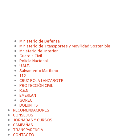
Ministerio de Defensa
Ministerio de Ttansportes y Movilidad Sostenible
Mnisterio del Interior
Guardia Civil
Policía Nacional
U.M.E.
Salvamento Marítimo
112
CRUZ ROJA LANZAROTE
PROTECCIÓN CIVIL
R.E.N
EMERLAN
GOREC
BOLUNTIS
RECOMENDACIONES
CONSEJOS
JORNADAS Y CURSOS
CAMPAÑAS
TRANSPARENCIA
CONTACTO