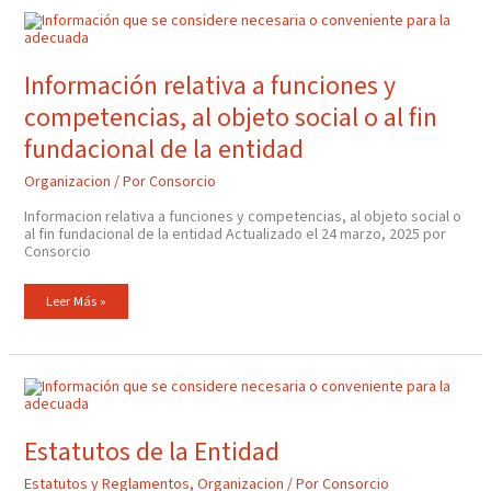
Información
Relativa
A
Funciones
Y
Información relativa a funciones y
Competencias,
Al
competencias, al objeto social o al fin
Objeto
Social
O
fundacional de la entidad
Al
Fin
Fundacional
Organizacion
/ Por
Consorcio
De
La
Entidad
Informacion relativa a funciones y competencias, al objeto social o
al fin fundacional de la entidad Actualizado el 24 marzo, 2025 por
Consorcio
Leer Más »
Estatutos
De
La
Entidad
Estatutos de la Entidad
Estatutos y Reglamentos
,
Organizacion
/ Por
Consorcio