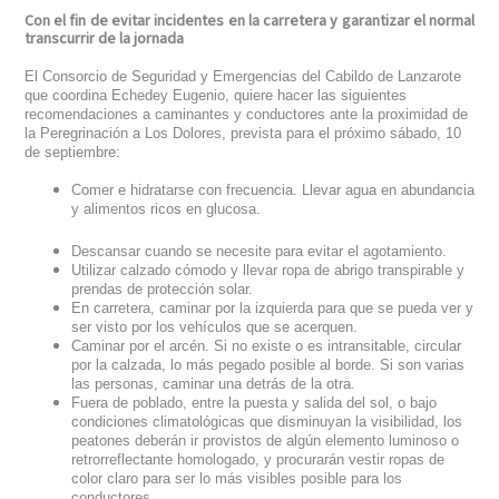
Con el fin de evitar incidentes en la carretera y garantizar el normal
transcurrir de la jornada
El Consorcio de Seguridad y Emergencias del Cabildo de Lanzarote
que coordina Echedey Eugenio, quiere hacer
las siguientes
recomendaciones
a caminantes
y conductores ante la proximidad de
la
Peregrinación a Los Dolores,
prevista para el próximo sábado, 10
de septiembre
:
Comer
e hidratarse
con frecuencia. Llevar agua en abundancia
y alimentos ricos en glucosa.
Descansar cuando se necesite para evitar el agotamiento.
Utilizar calzado cómodo y llevar ropa de abrigo transpirable y
prendas de protección solar.
En carretera, caminar por la izquierda para que se pueda ver y
ser visto por los vehículos que se acerquen.
Caminar por el arcén. Si no existe o es intransitable, circular
por la calzada, lo más pegado posible al borde. Si son varias
las personas, caminar una detrás de
la
otra.
Fuera de poblado, entre la puesta y salida del sol, o
bajo
condiciones climatológicas que disminuyan la visibilidad, los
peatones deberán ir provistos de algún elemento luminoso o
retro
r
reflectante homologado, y procurarán vestir ropas de
color claro para ser lo más visibles posible para los
conductores.