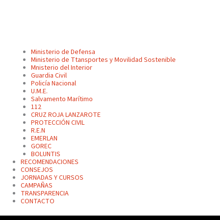
Ministerio de Defensa
Ministerio de Ttansportes y Movilidad Sostenible
Mnisterio del Interior
Guardia Civil
Policía Nacional
U.M.E.
Salvamento Marítimo
112
CRUZ ROJA LANZAROTE
PROTECCIÓN CIVIL
R.E.N
EMERLAN
GOREC
BOLUNTIS
RECOMENDACIONES
CONSEJOS
JORNADAS Y CURSOS
CAMPAÑAS
TRANSPARENCIA
CONTACTO