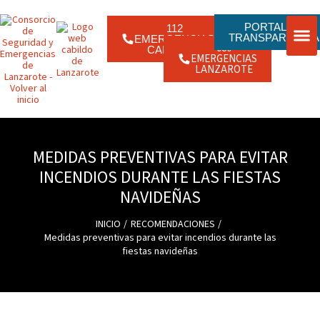
Ir
contenido
al
contenido
PORTAL DE
112
TRANSPARENCIA
EMERGENCIAS
080
CANARIAS
EMERGENCIAS
ENLACE
JORNAD
LANZAROTE
MEDIDAS PREVENTIVAS PARA EVITAR
INCENDIOS DURANTE LAS FIESTAS
NAVIDEÑAS
INICIO
RECOMENDACIONES
Medidas preventivas para evitar incendios durante las
fiestas navideñas