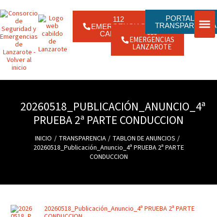
Ir
contenido
al
contenido
PORTAL DE
112
TRANSPARENCIA
EMERGENCIAS
080
CANARIAS
EMERGENCIAS
ENLACE
JORNAD
LANZAROTE
20260518_PUBLICACIÓN_ANUNCIO_4ª
PRUEBA 2ª PARTE CONDUCCION
INICIO
TRANSPARENCIA
TABLON DE ANUNCIOS
20260518_Publicación_Anuncio_4ª PRUEBA 2ª PARTE
CONDUCCION
20260518_Publicación_Anuncio_4ª PRUEBA 2ª PARTE
CONDUCCION