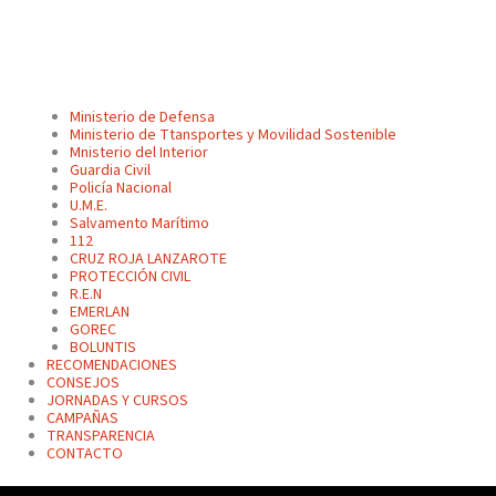
Ministerio de Defensa
Ministerio de Ttansportes y Movilidad Sostenible
Mnisterio del Interior
Guardia Civil
Policía Nacional
U.M.E.
Salvamento Marítimo
112
CRUZ ROJA LANZAROTE
PROTECCIÓN CIVIL
R.E.N
EMERLAN
GOREC
BOLUNTIS
RECOMENDACIONES
CONSEJOS
JORNADAS Y CURSOS
CAMPAÑAS
TRANSPARENCIA
CONTACTO