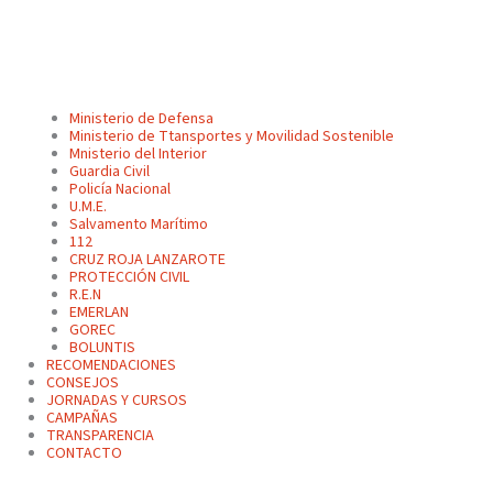
Ministerio de Defensa
Ministerio de Ttansportes y Movilidad Sostenible
Mnisterio del Interior
Guardia Civil
Policía Nacional
U.M.E.
Salvamento Marítimo
112
CRUZ ROJA LANZAROTE
PROTECCIÓN CIVIL
R.E.N
EMERLAN
GOREC
BOLUNTIS
RECOMENDACIONES
CONSEJOS
JORNADAS Y CURSOS
CAMPAÑAS
TRANSPARENCIA
CONTACTO