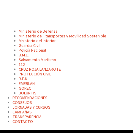
Ministerio de Defensa
Ministerio de Ttansportes y Movilidad Sostenible
Mnisterio del Interior
Guardia Civil
Policía Nacional
U.M.E.
Salvamento Marítimo
112
CRUZ ROJA LANZAROTE
PROTECCIÓN CIVIL
R.E.N
EMERLAN
GOREC
BOLUNTIS
RECOMENDACIONES
CONSEJOS
JORNADAS Y CURSOS
CAMPAÑAS
TRANSPARENCIA
CONTACTO