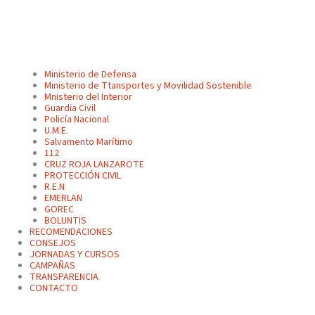
Ministerio de Defensa
Ministerio de Ttansportes y Movilidad Sostenible
Mnisterio del Interior
Guardia Civil
Policía Nacional
U.M.E.
Salvamento Marítimo
112
CRUZ ROJA LANZAROTE
PROTECCIÓN CIVIL
R.E.N
EMERLAN
GOREC
BOLUNTIS
RECOMENDACIONES
CONSEJOS
JORNADAS Y CURSOS
CAMPAÑAS
TRANSPARENCIA
CONTACTO