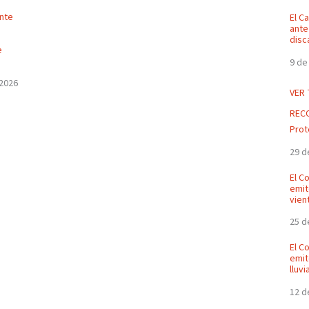
El C
ante
disc
e
9 de
 2026
VER
REC
Prot
29 d
El C
emit
vien
25 d
El C
emit
lluvi
12 d