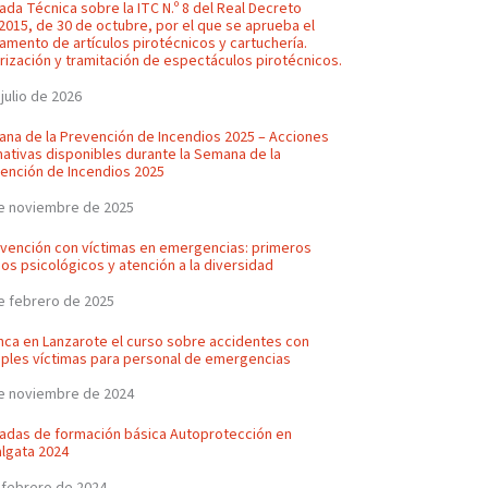
ada Técnica sobre la ITC N.º 8 del Real Decreto
2015, de 30 de octubre, por el que se aprueba el
amento de artículos pirotécnicos y cartuchería.
rización y tramitación de espectáculos pirotécnicos.
 julio de 2026
na de la Prevención de Incendios 2025 – Acciones
ativas disponibles durante la Semana de la
ención de Incendios 2025
e noviembre de 2025
rvención con víctimas en emergencias: primeros
lios psicológicos y atención a la diversidad
e febrero de 2025
nca en Lanzarote el curso sobre accidentes con
iples víctimas para personal de emergencias
e noviembre de 2024
adas de formación básica Autoprotección en
lgata 2024