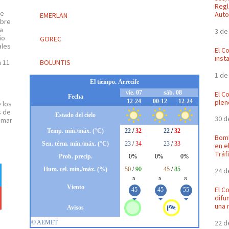
Regl
de
Auto
EMERLAN
obre
la
3 de
ño
GOREC
ales
El C
inst
BOLUNTIS
n 11
1 de
El C
plen
 los
s de
30 d
omar
Bomb
en e
Tráf
24 d
El C
difu
una 
22 d