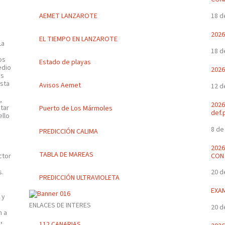
AEMET LANZAROTE
18 d
2026
EL TIEMPO EN LANZAROTE
La
18 d
os
Estado de playas
edio
2026
os
esta
Avisos Aemet
12 d
e
,
2026
itar
Puerto de Los Mármoles
def.
ello
8 de
PREDICCIÓN CALIMA
2026
TABLA DE MAREAS
CON 
ctor
20 d
s.
PREDICCIÓN ULTRAVIOLETA
EXAM
 y
ENLACES DE INTERES
20 d
n a
,
112 CANARIAS