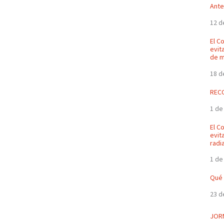
Ante
12 d
El C
evit
de 
18 d
REC
1 de
El C
evit
radi
1 de
Qué 
23 d
JOR