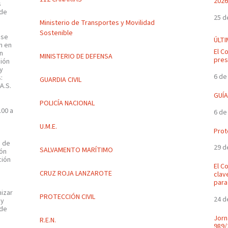
2026
s
 de
25 d
Ministerio de Transportes y Movilidad
Sostenible
 se
ÚLTI
n en
El C
en
MINISTERIO DE DEFENSA
pres
ción
 y
6 de
:
GUARDIA CIVIL
A.S.
GUÍA
POLICÍA NACIONAL
.00 a
6 de
U.M.E.
8
Prot
a de
29 d
SALVAMENTO MARÍTIMO
ión
ción
El C
CRUZ ROJA LANZAROTE
clav
para
mizar
PROTECCIÓN CIVIL
24 d
 y
 de
Jorn
R.E.N.
989/