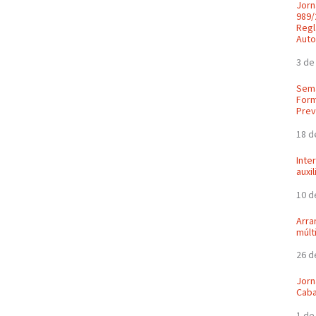
Jorn
989/
Regl
Auto
3 de
Sema
Form
Prev
18 d
Inte
auxi
10 d
Arra
múlt
26 d
Jorn
Caba