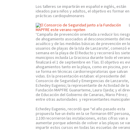
Los talleres se impartirán en español e inglés, están
ideados para niños y adultos, el objetivo es formar en
prácticas cardiopulmonares
‘Campaña de prevención orientada a reducir los riesg
de ahogamiento asociados al desconocimiento del m
acuático y de las medidas básicas de prevención en l
usuarios de playas de la Isla de Lanzarote’, comenzó 
semana en la playa de El Reducto y recorrerá los siet
municipios incluida La Graciosa durante todo el verano
finalizará el 1 de septiembre en Tías. El objetivo es ev
ahogamientos tanto en la playa, como en piscina, por 
se forma en técnicas cardiorrespiratorias que salvan
vidas. En la presentación estaban: el presidente del
Consorcio de Seguridad y Emergencias de Lanzarote,
Echedey Eugenio; la representante de Actividad de la
Fundación MAPFRE Guanarteme, Laura Ojeda; y el dire
de Educación del Gobierno de Canarias, Mario Pérez;
entre otras autoridades y representantes municipale
Echedey Eugenio, recordó que “el año pasado esta
propuesta fue un éxito en la se formaron 697 persona,
2.100 recorrieron las instalaciones, estas cifras van a
aumentar porque además de volver a las playas se va
impartir estos cursos en todas las escuelas de verano