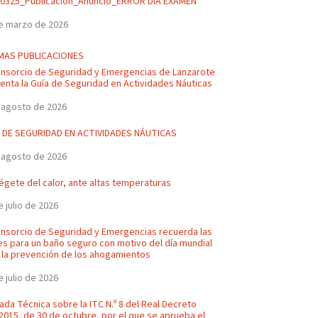
0325_Publicación_Anuncio_ERROR DIA EXAMEN
e marzo de 2026
MAS PUBLICACIONES
onsorcio de Seguridad y Emergencias de Lanzarote
enta la Guía de Seguridad en Actividades Náuticas
 agosto de 2026
 DE SEGURIDAD EN ACTIVIDADES NÁUTICAS
 agosto de 2026
égete del calor, ante altas temperaturas
e julio de 2026
onsorcio de Seguridad y Emergencias recuerda las
es para un baño seguro con motivo del día mundial
 la prevención de los ahogamientos
e julio de 2026
ada Técnica sobre la ITC N.º 8 del Real Decreto
2015, de 30 de octubre, por el que se aprueba el