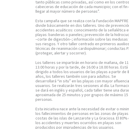
tanto públicas como privadas, así como en los centro
cabeceras de educación de cada municipio; con el fin
llegar al mayor número de personas”.
Esta campaña que se realiza con la Fundación MAPFRE
divide básicamente en dos talleres. Uno de prevenció
accidentes acuáticos: conocimiento de la señalética 
playas: banderas o paneles; prevención de la hidrocu
–corte de digestión–; información sobre las medusas
sus riesgos. Y otro taller centrado en primeros auxilios
técnicas de reanimación cardiopulmonar; conductas P.
(proteger, alertar y socorrer).
Los talleres se impartirán en horario de mañana, de 11
13.00 horas y por la tarde, de 16.00 a 18.00 horas. Está
dirigido a todos los usuarios de las playas a partir de 
años, los talleres también son para adultos. Se
desarrollará “in situ” en las playas con mayor afluenci
usuarios. Se realizarán tres sesiones al día. La formac
se dará en inglés y español, cada taller tiene una dura
aproximada de 25 minutos y por grupos de máximo 15
personas.
Esta iniciativa nace ante la necesidad de evitar o mini
los fallecimientos de personas en las zonas de playas
costas de las islas de Lanzarote y La Graciosa. El 80%
los accidentes y muertes ocurridos en playas son
producidos por imprudencias de los usuarios.