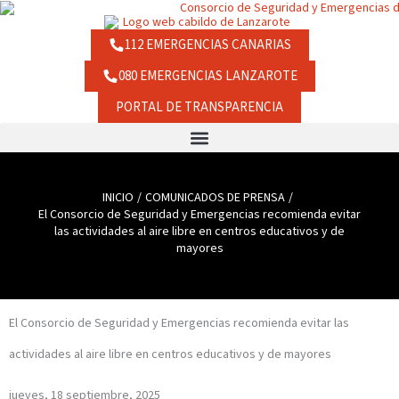
Ir
contenido
al
contenido
112 EMERGENCIAS CANARIAS
080 EMERGENCIAS LANZAROTE
PORTAL DE TRANSPARENCIA
INICIO
COMUNICADOS DE PRENSA
El Consorcio de Seguridad y Emergencias recomienda evitar
las actividades al aire libre en centros educativos y de
mayores
El Consorcio de Seguridad y Emergencias recomienda evitar las
actividades al aire libre en centros educativos y de mayores
jueves, 18 septiembre, 2025