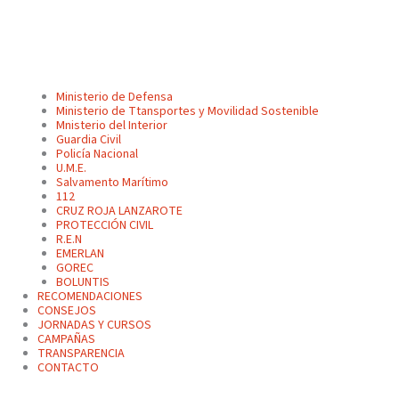
Ministerio de Defensa
Ministerio de Ttansportes y Movilidad Sostenible
Mnisterio del Interior
Guardia Civil
Policía Nacional
U.M.E.
Salvamento Marítimo
112
CRUZ ROJA LANZAROTE
PROTECCIÓN CIVIL
R.E.N
EMERLAN
GOREC
BOLUNTIS
RECOMENDACIONES
CONSEJOS
JORNADAS Y CURSOS
CAMPAÑAS
TRANSPARENCIA
CONTACTO