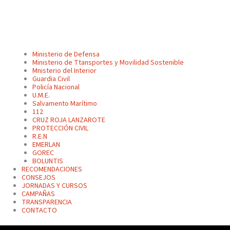
Ministerio de Defensa
Ministerio de Ttansportes y Movilidad Sostenible
Mnisterio del Interior
Guardia Civil
Policía Nacional
U.M.E.
Salvamento Marítimo
112
CRUZ ROJA LANZAROTE
PROTECCIÓN CIVIL
R.E.N
EMERLAN
GOREC
BOLUNTIS
RECOMENDACIONES
CONSEJOS
JORNADAS Y CURSOS
CAMPAÑAS
TRANSPARENCIA
CONTACTO