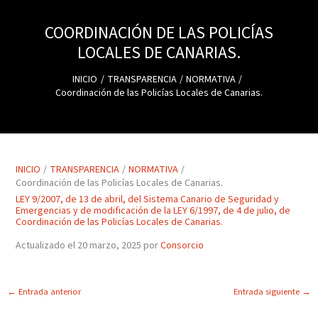
COORDINACIÓN DE LAS POLICÍAS
LOCALES DE CANARIAS.
INICIO
TRANSPARENCIA
NORMATIVA
Coordinación de las Policías Locales de Canarias.
INICIO
TRANSPARENCIA
NORMATIVA
Coordinación de las Policías Locales de Canarias.
LEY 9/2007, de 13 de abril, del Sistema Canario de Seguridad y
Emergencias y de modificación de la LEY 6/1997, de 4 de julio, de
Coordinación de las Policías Locales de Canarias.
Actualizado el 20 marzo, 2025 por
Consorcio
←
Entrada anterior
Entrada siguiente
→