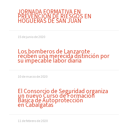
JORNADA FORMATIVA EN
PREVENCIÓN DE RIESGOS EN
HOGUERAS DE SAN JUAN
15 de junio de 2020
Los bomberos de Lanzarote
reciben una merecida distinción por
su impecable labor diaria
10 de marzo de 2020
El Consorcio de Seguridad organiza
un nuevo Curso de Formación
Básica de Autoprotección
en Cabalgatas
11 de febrero de 2020