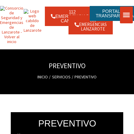
Ir
contenido
al
contenido
PORTAL DE
112
TRANSPARENCIA
EMERGENCIAS
080
CANARIAS
EMERGENCIAS
ENLACE
JORNAD
LANZAROTE
PREVENTIVO
INICIO
SERVICIOS
PREVENTIVO
PREVENTIVO