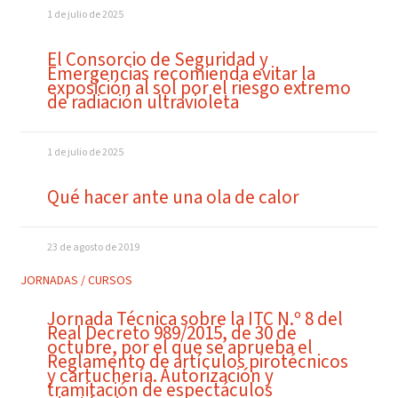
1 de julio de 2025
El Consorcio de Seguridad y
Emergencias recomienda evitar la
exposición al sol por el riesgo extremo
de radiación ultravioleta
1 de julio de 2025
Qué hacer ante una ola de calor
23 de agosto de 2019
JORNADAS / CURSOS
Jornada Técnica sobre la ITC N.º 8 del
Real Decreto 989/2015, de 30 de
octubre, por el que se aprueba el
Reglamento de artículos pirotécnicos
y cartuchería. Autorización y
tramitación de espectáculos