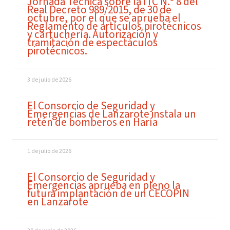
Jornada Técnica sobre la ITC N.º 8 del
Real Decreto 989/2015, de 30 de
octubre, por el que se aprueba el
Reglamento de artículos pirotécnicos
y cartuchería. Autorización y
tramitación de espectáculos
pirotécnicos.
3 de julio de 2026
El Consorcio de Seguridad y
Emergencias de Lanzarote instala un
retén de bomberos en Haría
1 de julio de 2026
El Consorcio de Seguridad y
Emergencias aprueba en pleno la
futura implantación de un CECOPIN
en Lanzarote