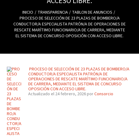
ACCESO LIBRE.
INICIO
TRANSPARENCIA
TABLON DE ANUNCIOS
PROCESO DE SELECCIÓN DE 23 PLAZAS DE BOMBERO/A
CONDUCTOR/A ESPECIALISTA PATRÓN/A DE OPERACIONES DE
RESCATE MARÍTIMO FUNCIONARIO/A DE CARRERA, MEDIANTE
EL SISTEMA DE CONCURSO OPOSICIÓN CON ACCESO LIBRE.
PROCESO DE SELECCIÓN DE 23 PLAZAS DE BOMBERO/A
CONDUCTOR/A ESPECIALISTA PATRÓN/A DE
OPERACIONES DE RESCATE MARÍTIMO FUNCIONARIO/A
DE CARRERA, MEDIANTE EL SISTEMA DE CONCURSO
OPOSICIÓN CON ACCESO LIBRE.
Actualizado el 24 febrero, 2026 por
Consorcio