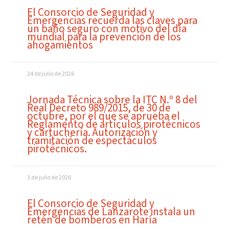
El Consorcio de Seguridad y
Emergencias recuerda las claves para
un baño seguro con motivo del día
mundial para la prevención de los
ahogamientos
24 de julio de 2026
Jornada Técnica sobre la ITC N.º 8 del
Real Decreto 989/2015, de 30 de
octubre, por el que se aprueba el
Reglamento de artículos pirotécnicos
y cartuchería. Autorización y
tramitación de espectáculos
pirotécnicos.
3 de julio de 2026
El Consorcio de Seguridad y
Emergencias de Lanzarote instala un
retén de bomberos en Haría