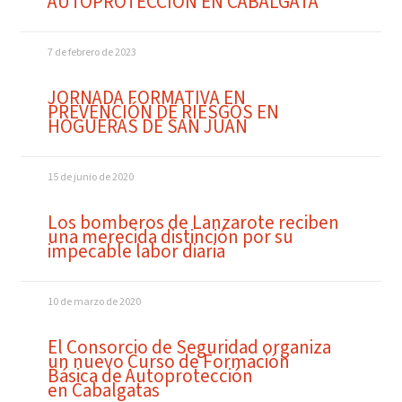
AUTOPROTECCIÓN EN CABALGATA
7 de febrero de 2023
JORNADA FORMATIVA EN
PREVENCIÓN DE RIESGOS EN
HOGUERAS DE SAN JUAN
15 de junio de 2020
Los bomberos de Lanzarote reciben
una merecida distinción por su
impecable labor diaria
10 de marzo de 2020
El Consorcio de Seguridad organiza
un nuevo Curso de Formación
Básica de Autoprotección
en Cabalgatas