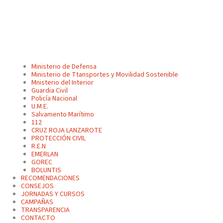
Ministerio de Defensa
Ministerio de Ttansportes y Movilidad Sostenible
Mnisterio del Interior
Guardia Civil
Policía Nacional
U.M.E.
Salvamento Marítimo
112
CRUZ ROJA LANZAROTE
PROTECCIÓN CIVIL
R.E.N
EMERLAN
GOREC
BOLUNTIS
RECOMENDACIONES
CONSEJOS
JORNADAS Y CURSOS
CAMPAÑAS
TRANSPARENCIA
CONTACTO