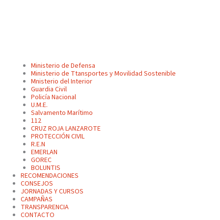
Ministerio de Defensa
Ministerio de Ttansportes y Movilidad Sostenible
Mnisterio del Interior
Guardia Civil
Policía Nacional
U.M.E.
Salvamento Marítimo
112
CRUZ ROJA LANZAROTE
PROTECCIÓN CIVIL
R.E.N
EMERLAN
GOREC
BOLUNTIS
RECOMENDACIONES
CONSEJOS
JORNADAS Y CURSOS
CAMPAÑAS
TRANSPARENCIA
CONTACTO