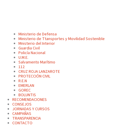
Ministerio de Defensa
Ministerio de Ttansportes y Movilidad Sostenible
Mnisterio del Interior
Guardia Civil
Policía Nacional
U.M.E.
Salvamento Marítimo
112
CRUZ ROJA LANZAROTE
PROTECCIÓN CIVIL
R.E.N
EMERLAN
GOREC
BOLUNTIS
RECOMENDACIONES
CONSEJOS
JORNADAS Y CURSOS
CAMPAÑAS
TRANSPARENCIA
CONTACTO