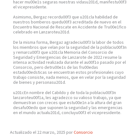
hacer mu00e1s seguras nuestras vidasu201d, manifestu00f3
el vicepresidente.
Asimismo, Bergaz recordu00f3 que u201cla habilidad de
nuestros bomberos quedu00f3 acreditada de nuevo en el
Encuentro Nacional de Rescate en Accidente de Tru00e1fico
celebrado en Lanzaroteu201d.
De la misma forma, Bergaz agradeciu00f3 la labor de todos
los miembros que velan por la seguridad de la poblaciu00f3n
y remarcu00f3 que u201cla Memoria del Consorcio de
Seguridad y Emergencias de Lanzarote de 2022 resume la
intensa actividad realizada durante el au00f1o pasado por el
Consorcio, pero detru00e1s de las fru00edas
estadu00edsticas se encuentran estos profesionales cuyo
trabajo consiste, nada menos, que en velar por la seguridad
de bienes y personasu201d.
u201cEn nombre del Cabildo y de toda la poblaciu00f3n
lanzaroteu00f1a, les agradezco su valioso trabajo, ya que
demuestran con creces que estu00e1n a la altura del gran
desafu00edo que suponen la seguridad y las emergencias
en el mundo actualu201d, concluyu00f3 el vicepresidente.
Actualizado el 22 marzo, 2025 por
Consorcio