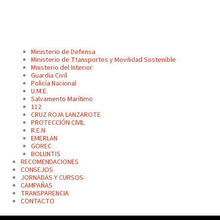
Ministerio de Defensa
Ministerio de Ttansportes y Movilidad Sostenible
Mnisterio del Interior
Guardia Civil
Policía Nacional
U.M.E.
Salvamento Marítimo
112
CRUZ ROJA LANZAROTE
PROTECCIÓN CIVIL
R.E.N
EMERLAN
GOREC
BOLUNTIS
RECOMENDACIONES
CONSEJOS
JORNADAS Y CURSOS
CAMPAÑAS
TRANSPARENCIA
CONTACTO