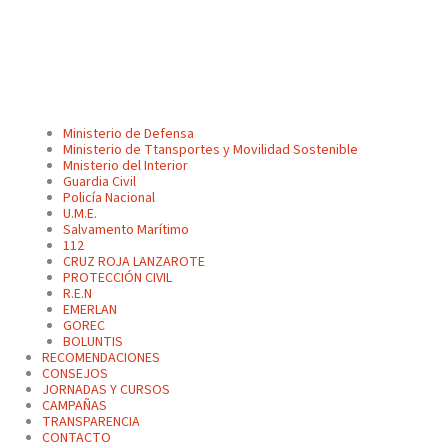
Ministerio de Defensa
Ministerio de Ttansportes y Movilidad Sostenible
Mnisterio del Interior
Guardia Civil
Policía Nacional
U.M.E.
Salvamento Marítimo
112
CRUZ ROJA LANZAROTE
PROTECCIÓN CIVIL
R.E.N
EMERLAN
GOREC
BOLUNTIS
RECOMENDACIONES
CONSEJOS
JORNADAS Y CURSOS
CAMPAÑAS
TRANSPARENCIA
CONTACTO