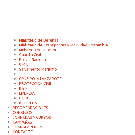
Ministerio de Defensa
Ministerio de Ttansportes y Movilidad Sostenible
Mnisterio del Interior
Guardia Civil
Policía Nacional
U.M.E.
Salvamento Marítimo
112
CRUZ ROJA LANZAROTE
PROTECCIÓN CIVIL
R.E.N
EMERLAN
GOREC
BOLUNTIS
RECOMENDACIONES
CONSEJOS
JORNADAS Y CURSOS
CAMPAÑAS
TRANSPARENCIA
CONTACTO