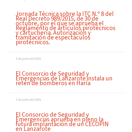
Jornada Técnica sobre la ITC N.º 8 del
Real Decreto 989/2015, de 30 de
octubre, por el que se aprueba el
Reglamento de artículos pirotécnicos
y cartuchería. Autorización y
tramitación de espectáculos
pirotécnicos.
3 de julio de 2026
El Consorcio de Seguridad y
Emergencias de Lanzarote instala un
retén de bomberos en Haría
1 de julio de 2026
El Consorcio de Seguridad y
Emergencias aprueba en pleno la
futura implantación de un CECOPIN
en Lanzarote