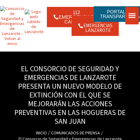
Ir
contenido
al
contenido
PORTAL DE
112
TRANSPARENCIA
EMERGENCIAS
080
CANARIAS
EMERGENCIAS
ENLACE
JORNAD
LANZAROTE
EL CONSORCIO DE SEGURIDAD Y
EMERGENCIAS DE LANZAROTE
PRESENTA UN NUEVO MODELO DE
EXTINCIÓN CON EL QUE SE
MEJORARÁN LAS ACCIONES
PREVENTIVAS EN LAS HOGUERAS DE
SAN JUAN
INICIO
COMUNICADOS DE PRENSA
El Consorcio de Seguridad y Emergencias de Lanzarote