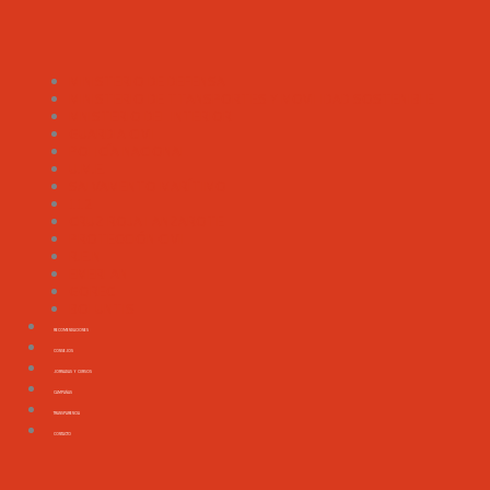
MINISTERIO DE DEFENSA
MINISTERIO DE TTANSPORTES Y MOVILIDAD SOSTENIBLE
MNISTERIO DEL INTERIOR
GUARDIA CIVIL
POLICÍA NACIONAL
U.M.E.
SALVAMENTO MARÍTIMO
112
CRUZ ROJA LANZAROTE
PROTECCIÓN CIVIL
R.E.N
EMERLAN
GOREC
BOLUNTIS
RECOMENDACIONES
CONSEJOS
JORNADAS Y CURSOS
CAMPAÑAS
TRANSPARENCIA
CONTACTO