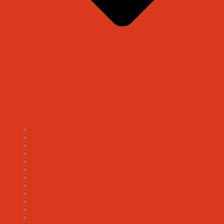
MINISTERIO DE DEFENSA
MINISTERIO DE TTANSPORTES Y MOVILIDAD SOSTENIBLE
MNISTERIO DEL INTERIOR
GUARDIA CIVIL
POLICÍA NACIONAL
U.M.E.
SALVAMENTO MARÍTIMO
112
CRUZ ROJA LANZAROTE
PROTECCIÓN CIVIL
R.E.N
EMERLAN