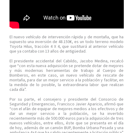
El nuevo vehículo de intervención rápida y de montaña, que ha
supuesto una inversión de 48.150€, es un todo terreno modelo
Toyota Hilux, tracción 4 X 4, que sustituirá al anterior vehículo
que ya contaba con 13 años de antigüedad.
El presidente accidental del Cabildo, Jacobo Medina, recalcó
que “con esta nueva adquisición se pretende dotar de mejores
y más modernas herramientas de trabajo al Cuerpo de
Bomberos, en este caso, un nuevo vehículo de rescate de
montaña, para dar un mejor servicio a la población y facilitar, en
la medida de lo posible, la extraordinaria labor que realizan
cada día”.
Por su parte, el consejero y presidente del Consorcio de
Seguridad y Emergencias, Francisco Javier Aparicio, afirmó que
“con el afán de equipar de mejores medios a los efectivos y de
dar un mejor servicio a la población, se ha invertido
recientemente más de 500.000 euros para la adquisición de tres
nuevos vehículos, entre ellos, éste que se presenta en el día
de hoy, además de un camión BUP, Bomba Urbana Pesada y una
ambulancia 4×4 que ha salido recientemente a licitación pública”