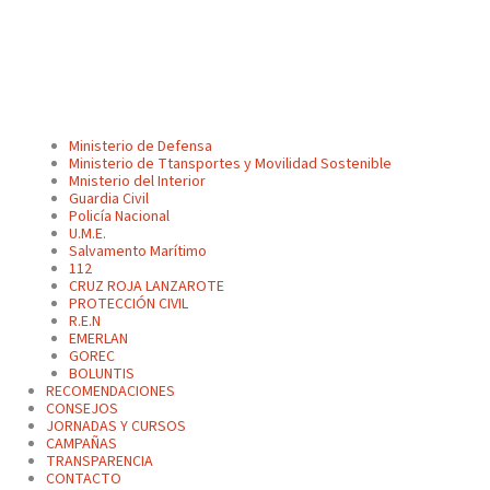
Ministerio de Defensa
Ministerio de Ttansportes y Movilidad Sostenible
Mnisterio del Interior
Guardia Civil
Policía Nacional
U.M.E.
Salvamento Marítimo
112
CRUZ ROJA LANZAROTE
PROTECCIÓN CIVIL
R.E.N
EMERLAN
GOREC
BOLUNTIS
RECOMENDACIONES
CONSEJOS
JORNADAS Y CURSOS
CAMPAÑAS
TRANSPARENCIA
CONTACTO