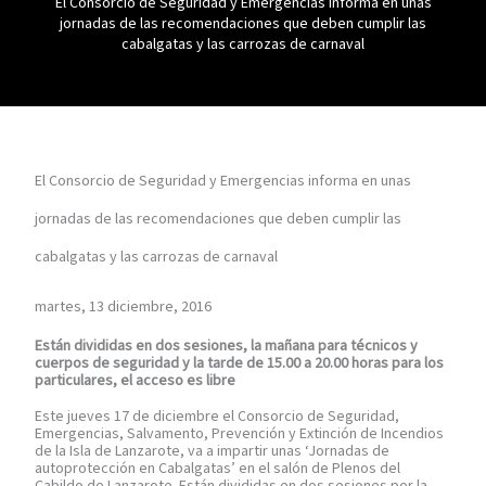
El Consorcio de Seguridad y Emergencias informa en unas
jornadas de las recomendaciones que deben cumplir las
cabalgatas y las carrozas de carnaval
El Consorcio de Seguridad y Emergencias informa en unas
jornadas de las recomendaciones que deben cumplir las
cabalgatas y las carrozas de carnaval
martes, 13 diciembre, 2016
Están divididas en dos sesiones, la mañana para técnicos y
cuerpos de seguridad y la
tarde de 15.00 a 20.00 horas para los
particulares, el acceso es libre
Este jueves 17 de diciembre el Consorcio de Seguridad,
Emergencias, Salvamento, Prevención y Extinción de Incendios
de la Isla de Lanzarote, va a impartir unas ‘Jornadas de
autoprotección en Cabalgatas’ en el salón de Plenos del
Cabildo de Lanzarote. Están divididas en dos sesiones por la