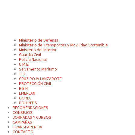
Ministerio de Defensa
Ministerio de Ttansportes y Movilidad Sostenible
Mnisterio del Interior
Guardia Civil
Policía Nacional
U.M.E.
Salvamento Marítimo
112
CRUZ ROJA LANZAROTE
PROTECCIÓN CIVIL
R.E.N
EMERLAN
GOREC
BOLUNTIS
RECOMENDACIONES
CONSEJOS
JORNADAS Y CURSOS
CAMPAÑAS
TRANSPARENCIA
CONTACTO