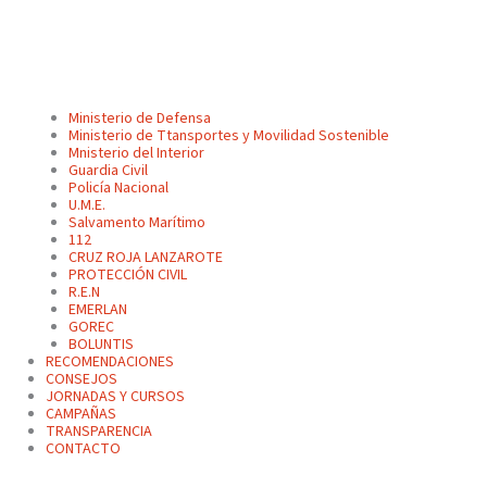
Ministerio de Defensa
Ministerio de Ttansportes y Movilidad Sostenible
Mnisterio del Interior
Guardia Civil
Policía Nacional
U.M.E.
Salvamento Marítimo
112
CRUZ ROJA LANZAROTE
PROTECCIÓN CIVIL
R.E.N
EMERLAN
GOREC
BOLUNTIS
RECOMENDACIONES
CONSEJOS
JORNADAS Y CURSOS
CAMPAÑAS
TRANSPARENCIA
CONTACTO