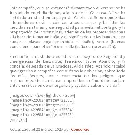
Esta campaña, que se extenderá durante todo el verano, se ha
trasladado en el día de hoy a la isla de La Graciosa. Allí se ha
instalado un stand en la playa de Caleta de Sebo donde dos
informadores darán a conocer a los usuarios y bañistas las
medidas sanitarias y de seguridad para evitar el contagio y la
propagación del coronavirus, además de las recomendaciones
a la hora de tomar un baño y el significado de las banderas en
nuestras playas: roja (prohibido el baño), verde (buenas
condiciones para el baño) o amarilla (baño con precaución).
En el acto han estado presentes el consejero de Seguridad y
Emergencias de Lanzarote, Francisco Javier Aparicio, y la
concejal delegada de La Graciosa, Alicia Páez. Aparicio recalcó
que “gracias a campañas como éstas la población, sobre todo
los más jóvenes, toman conciencia de los peligros que
realmente existen en el mar y aprenden a cómo deben actuar
ante una situación de emergencia y ayudar a salvar una vida”.
[images cols=»five» lightbox=»true»]
[image link=»22682″ image=»22682″]
[image link=»22683″ image=»22683″]
[image link=»22684″ image=»22684″]
[image link=»22685″ image=»22685″]
[/images]
Actualizado el 22 marzo, 2025 por
Consorcio