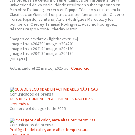
Las pruebas se celebraron en el Campus de Tarongers, de la
Universidad de Valencia, dónde resultaron subcampeones en
Maniobra Estándar; tercero en Equipo Técnico y quintos en la
Clasificación General. Los participantes fueron: mando, Oliverio
Torres Fajardo; sanitario, Aarón Rodríguez Márquez; y los
bomberos: Chedey Tanausú Rodríguez, Acaymo Rodríguez,
Néstor Crespo y Yoné Echedey Martín.
[images cols=»three» lightbox=»true»]
[image link=»20420″ image=»20420″]
[image link=»20419″ image=»20419″]
[image link=»20418″ image=»20418″]
[/images]
Actualizado el 22 marzo, 2025 por
Consorcio
Comunicados de prensa
GUÍA DE SEGURIDAD EN ACTIVIDADES NÁUTICAS
Leer más »
Consorcio
6 de agosto de 2026
Comunicados de prensa
Protégete del calor, ante altas temperaturas
Leer más »