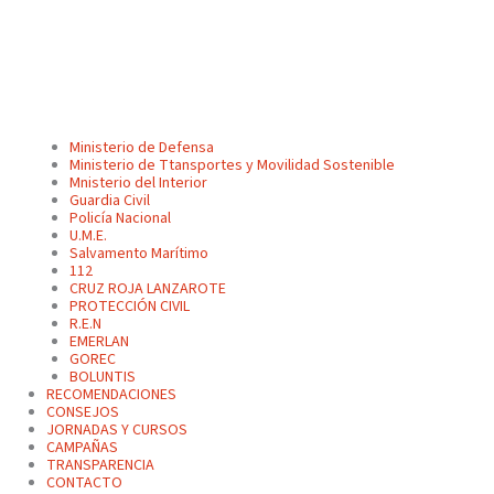
Ministerio de Defensa
Ministerio de Ttansportes y Movilidad Sostenible
Mnisterio del Interior
Guardia Civil
Policía Nacional
U.M.E.
Salvamento Marítimo
112
CRUZ ROJA LANZAROTE
PROTECCIÓN CIVIL
R.E.N
EMERLAN
GOREC
BOLUNTIS
RECOMENDACIONES
CONSEJOS
JORNADAS Y CURSOS
CAMPAÑAS
TRANSPARENCIA
CONTACTO