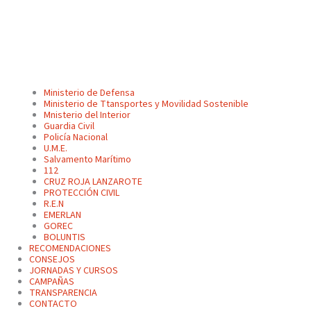
Ministerio de Defensa
Ministerio de Ttansportes y Movilidad Sostenible
Mnisterio del Interior
Guardia Civil
Policía Nacional
U.M.E.
Salvamento Marítimo
112
CRUZ ROJA LANZAROTE
PROTECCIÓN CIVIL
R.E.N
EMERLAN
GOREC
BOLUNTIS
RECOMENDACIONES
CONSEJOS
JORNADAS Y CURSOS
CAMPAÑAS
TRANSPARENCIA
CONTACTO