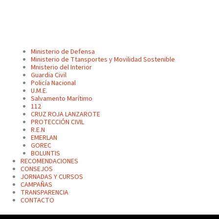
Ministerio de Defensa
Ministerio de Ttansportes y Movilidad Sostenible
Mnisterio del Interior
Guardia Civil
Policía Nacional
U.M.E.
Salvamento Marítimo
112
CRUZ ROJA LANZAROTE
PROTECCIÓN CIVIL
R.E.N
EMERLAN
GOREC
BOLUNTIS
RECOMENDACIONES
CONSEJOS
JORNADAS Y CURSOS
CAMPAÑAS
TRANSPARENCIA
CONTACTO