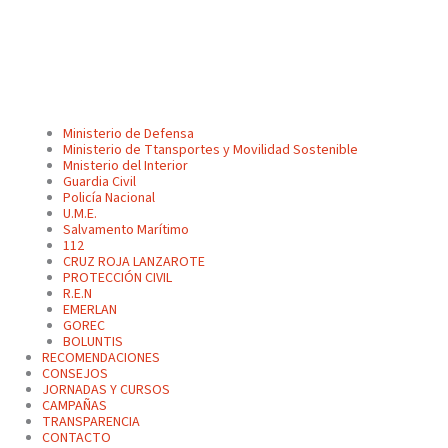
Ministerio de Defensa
Ministerio de Ttansportes y Movilidad Sostenible
Mnisterio del Interior
Guardia Civil
Policía Nacional
U.M.E.
Salvamento Marítimo
112
CRUZ ROJA LANZAROTE
PROTECCIÓN CIVIL
R.E.N
EMERLAN
GOREC
BOLUNTIS
RECOMENDACIONES
CONSEJOS
JORNADAS Y CURSOS
CAMPAÑAS
TRANSPARENCIA
CONTACTO