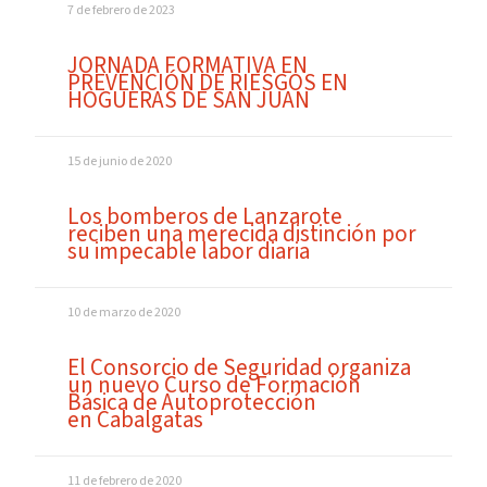
7 de febrero de 2023
JORNADA FORMATIVA EN
PREVENCIÓN DE RIESGOS EN
HOGUERAS DE SAN JUAN
15 de junio de 2020
Los bomberos de Lanzarote
reciben una merecida distinción por
su impecable labor diaria
10 de marzo de 2020
El Consorcio de Seguridad organiza
un nuevo Curso de Formación
Básica de Autoprotección
en Cabalgatas
11 de febrero de 2020