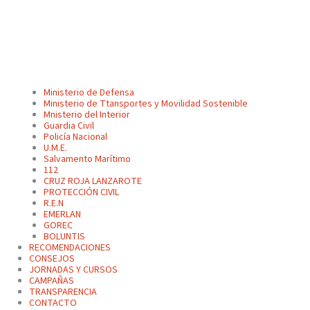
Ministerio de Defensa
Ministerio de Ttansportes y Movilidad Sostenible
Mnisterio del Interior
Guardia Civil
Policía Nacional
U.M.E.
Salvamento Marítimo
112
CRUZ ROJA LANZAROTE
PROTECCIÓN CIVIL
R.E.N
EMERLAN
GOREC
BOLUNTIS
RECOMENDACIONES
CONSEJOS
JORNADAS Y CURSOS
CAMPAÑAS
TRANSPARENCIA
CONTACTO