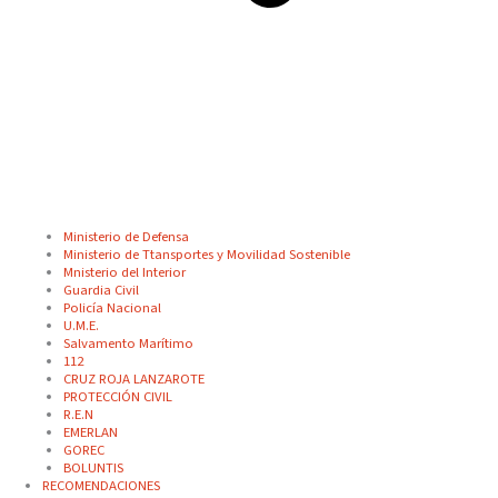
Ministerio de Defensa
Ministerio de Ttansportes y Movilidad Sostenible
Mnisterio del Interior
Guardia Civil
Policía Nacional
U.M.E.
Salvamento Marítimo
112
CRUZ ROJA LANZAROTE
PROTECCIÓN CIVIL
R.E.N
EMERLAN
GOREC
BOLUNTIS
RECOMENDACIONES