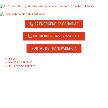
Ir
contenido
al
contenido
112 EMERGENCIAS CANARIAS
080 EMERGENCIAS LANZAROTE
PORTAL DE TRANSPARENCIA
INICIO
NOTAS DE PRENSA
ENLACES DE INTERES