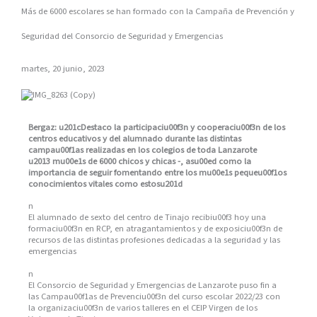
Más de 6000 escolares se han formado con la Campaña de Prevención y
Seguridad del Consorcio de Seguridad y Emergencias
martes, 20 junio, 2023
Bergaz: u201cDestaco la participaciu00f3n y cooperaciu00f3n de los
centros educativos y del alumnado durante las distintas
campau00f1as realizadas en los colegios de toda Lanzarote
u2013 mu00e1s de 6000 chicos y chicas -, asu00ed como la
importancia de seguir fomentando entre los mu00e1s pequeu00f1os
conocimientos vitales como estosu201d
n
El alumnado de sexto del centro de Tinajo recibiu00f3 hoy una
formaciu00f3n en RCP, en atragantamientos y de exposiciu00f3n de
recursos de las distintas profesiones dedicadas a la seguridad y las
emergencias
n
El Consorcio de Seguridad y Emergencias de Lanzarote puso fin a
las Campau00f1as de Prevenciu00f3n del curso escolar 2022/23 con
la organizaciu00f3n de varios talleres en el CEIP Virgen de los