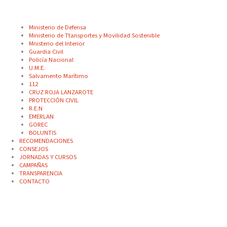
Ministerio de Defensa
Ministerio de Ttansportes y Movilidad Sostenible
Mnisterio del Interior
Guardia Civil
Policía Nacional
U.M.E.
Salvamento Marítimo
112
CRUZ ROJA LANZAROTE
PROTECCIÓN CIVIL
R.E.N
EMERLAN
GOREC
BOLUNTIS
RECOMENDACIONES
CONSEJOS
JORNADAS Y CURSOS
CAMPAÑAS
TRANSPARENCIA
CONTACTO