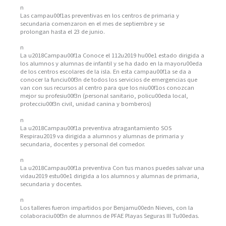
n
Las campau00f1as preventivas en los centros de primaria y
secundaria comenzaron en el mes de septiembre y se
prolongan hasta el 23 de junio.
n
La u2018Campau00f1a Conoce el 112u2019 hu00e1 estado dirigida a
los alumnos y alumnas de infantil y se ha dado en la mayoru00eda
de los centros escolares de la isla. En esta campau00f1a se da a
conocer la funciu00f3n de todos los servicios de emergencias que
van con sus recursos al centro para que los niu00f1os conozcan
mejor su profesiu00f3n (personal sanitario, policu00eda local,
protecciu00f3n civil, unidad canina y bomberos)
n
La u2018Campau00f1a preventiva atragantamiento SOS
Respirau2019 va dirigida a alumnos y alumnas de primaria y
secundaria, docentes y personal del comedor.
n
La u2018Campau00f1a preventiva Con tus manos puedes salvar una
vidau2019 estu00e1 dirigida a los alumnos y alumnas de primaria,
secundaria y docentes.
n
Los talleres fueron impartidos por Benjamu00edn Nieves, con la
colaboraciu00f3n de alumnos de PFAE Playas Seguras III Tu00edas.