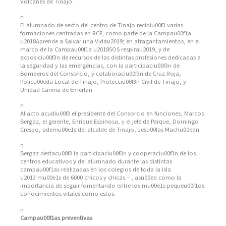
Volcanes de Tinajo.
n
El alumnado de sexto del centro de Tinajo recibiu00f3 varias
formaciones centradas en RCP, como parte de la Campau00f1a
u2018Aprende a Salvar una Vidau2019; en atragantamientos, en el
marco de la Campau00f1a u2018SOS respirau2019, y de
exposiciu00f3n de recursos de las distintas profesiones dedicadas a
la seguridad y las emergencias, con la participaciu00f3n de
Bomberos del Consorcio, y colaboraciu00f3n de Cruz Roja,
Policu00eda Local de Tinajo, Protecciu00f3n Civil de Tinajo, y
Unidad Canina de Emerlan.
n
Al acto acudiu00f3 el presidente del Consorcio en funciones, Marcos
Bergaz, el gerente, Enrique Espinosa, y el jefe de Parque, Domingo
Crespo, ademu00e1s del alcalde de Tinajo, Jesu00fas Machu00edn.
n
Bergaz destacu00f3 la participaciu00f3n y cooperaciu00f3n de los
centros educativos y del alumnado durante las distintas
campau00f1as realizadas en los colegios de toda la Isla
u2013 mu00e1s de 6000 chicos y chicas – , asu00ed como la
importancia de seguir fomentando entre los mu00e1s pequeu00f1os
conocimientos vitales como estos.
n
Campau00f1as preventivas